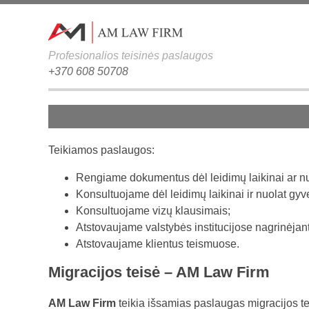
Profesionalios teisinės paslaugos
+370 608 50708
Teikiamos paslaugos:
Rengiame dokumentus dėl leidimų laikinai ar nuo
Konsultuojame dėl leidimų laikinai ir nuolat gyve
Konsultuojame vizų klausimais;
Atstovaujame valstybės institucijose nagrinėjant
Atstovaujame klientus teismuose.
Migracijos teisė – AM Law Firm
AM Law Firm
teikia išsamias paslaugas migracijos tei