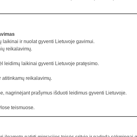
gavimas
aikinai ir nuolat gyventi Lietuvoje gavimui.
ių reikalavimų.
leidimų laikinai gyventi Lietuvoje pratęsimo.
r atitinkamų reikalavimų.
se, nagrinėjant prašymus išduoti leidimus gyventi Lietuvoje.
ylose teismuose.
ri ilgametę patirtį migracijos teisės srityje ir padeda sėkmingai 