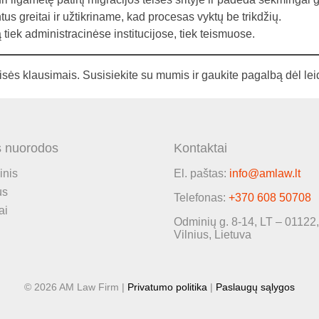
greitai ir užtikriname, kad procesas vyktų be trikdžių.
iek administracinėse institucijose, tiek teismuose.
isės klausimais. Susisiekite su mumis ir gaukite pagalbą dėl leid
s nuorodos
Kontaktai
inis
El. paštas:
info@amlaw.lt
us
Telefonas:
+370 608 50708
ai
Odminių g. 8-14, LT – 01122,
Vilnius, Lietuva
© 2026 AM Law Firm |
Privatumo politika
|
Paslaugų sąlygos