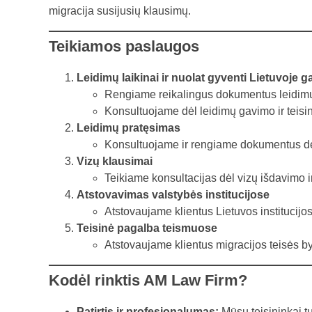
migracija susijusių klausimų.
Teikiamos paslaugos
Leidimų laikinai ir nuolat gyventi Lietuvoje 
Rengiame reikalingus dokumentus leidimų l
Konsultuojame dėl leidimų gavimo ir teisin
Leidimų pratęsimas
Konsultuojame ir rengiame dokumentus dėl 
Vizų klausimai
Teikiame konsultacijas dėl vizų išdavimo i
Atstovavimas valstybės institucijose
Atstovaujame klientus Lietuvos institucijo
Teisinė pagalba teismuose
Atstovaujame klientus migracijos teisės b
Kodėl rinktis AM Law Firm?
Patirtis ir profesionalumas:
Mūsų teisininkai tu