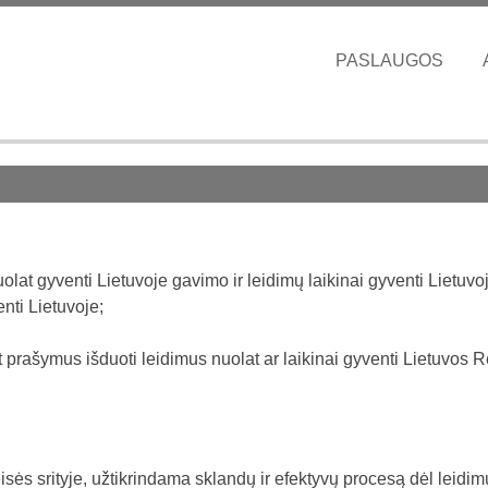
PASLAUGOS
lat gyventi Lietuvoje gavimo ir leidimų laikinai gyventi Lietuvo
nti Lietuvoje;
 prašymus išduoti leidimus nuolat ar laikinai gyventi Lietuvos R
sės srityje, užtikrindama sklandų ir efektyvų procesą dėl leidim