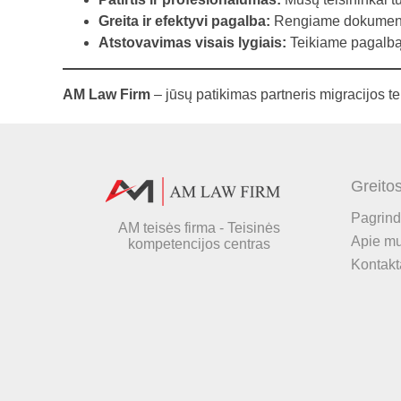
Greita ir efektyvi pagalba:
Rengiame dokumentus 
Atstovavimas visais lygiais:
Teikiame pagalbą t
AM Law Firm
– jūsų patikimas partneris migracijos te
Greito
Pagrind
AM teisės firma - Teisinės
Apie m
kompetencijos centras
Kontakt