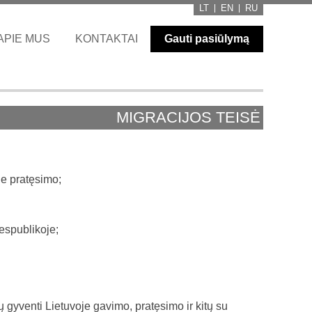
LT
EN
RU
APIE MUS
KONTAKTAI
Gauti pasiūlymą
MIGRACIJOS TEISĖ
je pratęsimo;
espublikoje;
ų gyventi Lietuvoje gavimo, pratęsimo ir kitų su