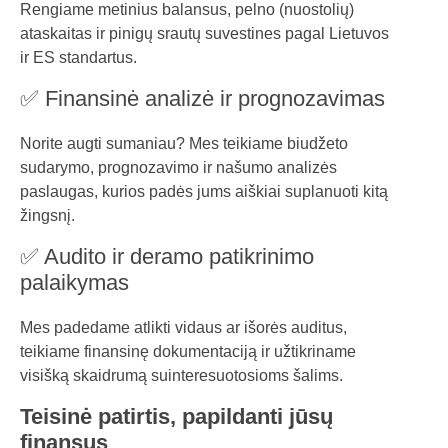
Rengiame metinius balansus, pelno (nuostolių)
ataskaitas ir pinigų srautų suvestines pagal Lietuvos
ir ES standartus.
✅ Finansinė analizė ir prognozavimas
Norite augti sumaniau? Mes teikiame biudžeto
sudarymo, prognozavimo ir našumo analizės
paslaugas, kurios padės jums aiškiai suplanuoti kitą
žingsnį.
✅ Audito ir deramo patikrinimo
palaikymas
Mes padedame atlikti vidaus ar išorės auditus,
teikiame finansinę dokumentaciją ir užtikriname
visišką skaidrumą suinteresuotosioms šalims.
Teisinė patirtis, papildanti jūsų
finansus