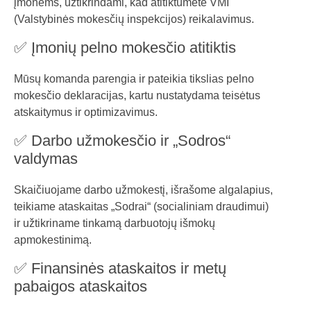
įmonėms, užtikrindami, kad atitiktumėte VMI
(Valstybinės mokesčių inspekcijos) reikalavimus.
✅ Įmonių pelno mokesčio atitiktis
Mūsų komanda parengia ir pateikia tikslias pelno
mokesčio deklaracijas, kartu nustatydama teisėtus
atskaitymus ir optimizavimus.
✅ Darbo užmokesčio ir „Sodros“
valdymas
Skaičiuojame darbo užmokestį, išrašome algalapius,
teikiame ataskaitas „Sodrai“ (socialiniam draudimui)
ir užtikriname tinkamą darbuotojų išmokų
apmokestinimą.
✅ Finansinės ataskaitos ir metų
pabaigos ataskaitos