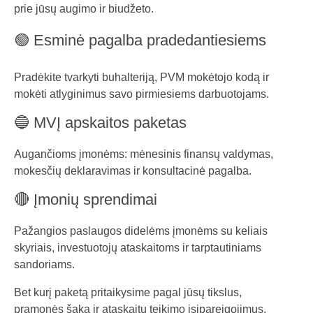
prie jūsų augimo ir biudžeto.
🟢 Esminė pagalba pradedantiesiems
Pradėkite tvarkyti buhalteriją, PVM mokėtojo kodą ir
mokėti atlyginimus savo pirmiesiems darbuotojams.
🔵 MVĮ apskaitos paketas
Augančioms įmonėms: mėnesinis finansų valdymas,
mokesčių deklaravimas ir konsultacinė pagalba.
🔴 Įmonių sprendimai
Pažangios paslaugos didelėms įmonėms su keliais
skyriais, investuotojų ataskaitoms ir tarptautiniams
sandoriams.
Bet kurį paketą pritaikysime pagal jūsų tikslus,
pramonės šaką ir ataskaitų teikimo įsipareigojimus.