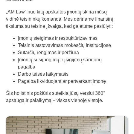
„AM Law“ nuo kitų apskaitos įmonių skiria mūsų
vidinė teisininkų komanda. Mes deriname finansinį
tikslumą su teisine įžvalga, kad galėtume pasiūlyti:
Įmonių steigimas ir restruktūrizavimas
Teisinis atstovavimas mokesčių institucijose
Sutarčių rengimas ir peržiūra
Įmonių susijungimų ir įsigijimų sandorių
pagalba
Darbo teisės laikymasis
Pagalba likviduojant ar pertvarkant įmonę
Šis holistinis požiūris suteikia jūsų verslui 360°
apsaugą ir palaikymą – viskas vienoje vietoje.