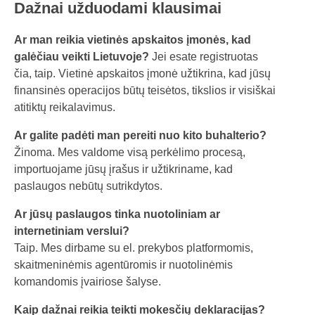
Dažnai užduodami klausimai
Ar man reikia vietinės apskaitos įmonės, kad
galėčiau veikti Lietuvoje?
Jei esate registruotas
čia, taip. Vietinė apskaitos įmonė užtikrina, kad jūsų
finansinės operacijos būtų teisėtos, tikslios ir visiškai
atitiktų reikalavimus.
Ar galite padėti man pereiti nuo kito buhalterio?
Žinoma. Mes valdome visą perkėlimo procesą,
importuojame jūsų įrašus ir užtikriname, kad
paslaugos nebūtų sutrikdytos.
Ar jūsų paslaugos tinka nuotoliniam ar
internetiniam verslui?
Taip. Mes dirbame su el. prekybos platformomis,
skaitmeninėmis agentūromis ir nuotolinėmis
komandomis įvairiose šalyse.
Kaip dažnai reikia teikti mokesčių deklaracijas?