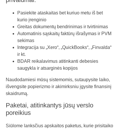
Pasiekite ataskaitas bet kuriuo metu iš bet
kurio įrenginio
Greitas dokumentų bendrinimas ir tvirtinimas
Automatinis sąskaitų faktūrų išrašymas ir PVM
sekimas
Integracija su „Xero“, „QuickBooks“, „Finvalda“
ir kt.
BDAR reikalavimus atitinkanti debesies
saugykla ir atsarginės kopijos
Naudodamiesi mūsų sistemomis, sutaupysite laiko,
išvengsite popierizmo ir akimirksniu įgysite finansinį
skaidrumą.
Paketai, atitinkantys jūsų verslo
poreikius
Siūlome lanksčius apskaitos paketus, kurie prisitaiko