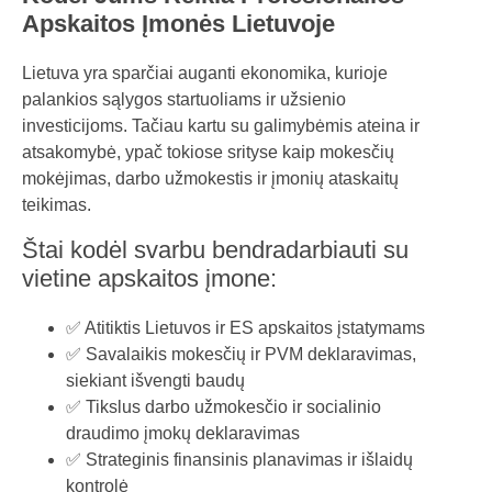
Apskaitos Įmonės Lietuvoje
Lietuva yra sparčiai auganti ekonomika, kurioje
palankios sąlygos startuoliams ir užsienio
investicijoms. Tačiau kartu su galimybėmis ateina ir
atsakomybė, ypač tokiose srityse kaip mokesčių
mokėjimas, darbo užmokestis ir įmonių ataskaitų
teikimas.
Štai kodėl svarbu bendradarbiauti su
vietine apskaitos įmone:
✅ Atitiktis Lietuvos ir ES apskaitos įstatymams
✅ Savalaikis mokesčių ir PVM deklaravimas,
siekiant išvengti baudų
✅ Tikslus darbo užmokesčio ir socialinio
draudimo įmokų deklaravimas
✅ Strateginis finansinis planavimas ir išlaidų
kontrolė