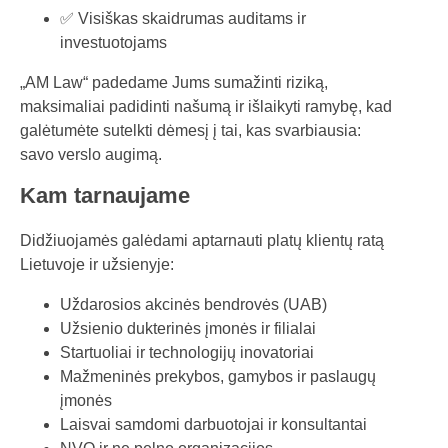
✅ Visiškas skaidrumas auditams ir
investuotojams
„AM Law“ padedame Jums sumažinti riziką,
maksimaliai padidinti našumą ir išlaikyti ramybę, kad
galėtumėte sutelkti dėmesį į tai, kas svarbiausia:
savo verslo augimą.
Kam tarnaujame
Didžiuojamės galėdami aptarnauti platų klientų ratą
Lietuvoje ir užsienyje:
Uždarosios akcinės bendrovės (UAB)
Užsienio dukterinės įmonės ir filialai
Startuoliai ir technologijų inovatoriai
Mažmeninės prekybos, gamybos ir paslaugų
įmonės
Laisvai samdomi darbuotojai ir konsultantai