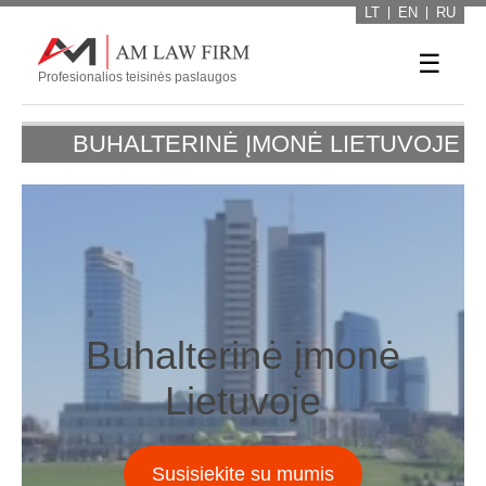
LT
EN
RU
☰
Profesionalios teisinės paslaugos
BUHALTERINĖ ĮMONĖ LIETUVOJE
Buhalterinė įmonė
Lietuvoje
Susisiekite su mumis