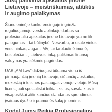
Jūsų patikima apskaitos įmonė
Lietuvoje – meistriškumas, atitiktis
ir augimo palaikymas
Šiandieninėje konkurencingoje ir griežtai
reguliuojamoje verslo aplinkoje darbas su
profesionalia apskaitos įmone Lietuvoje yra ne tik
patogumas – tai būtinybė. Nesvarbu, ar esate vietos
verslininkas, auganti MVĮ, ar tarptautinė įmonė,
besiplečianti į Lietuvos rinką, patikimas finansų
valdymas yra sėkmės pagrindas.
UAB „AM Law“ didžiuojasi būdama viena iš
pirmaujančių įmonių Lietuvoje, siūlančių apskaitos,
mokesčių ir teisines paslaugas vienoje vietoje. Mūsų
licencijuoti specialistai teikia tikslius, savalaikius ir
visapusiškai atitinkančius standartus sprendimus
įvairaus dydžio ir pramonės šakų įmonėms.
Kodėl Jums Reikia Profesionalios